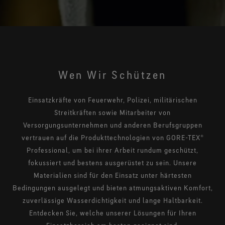
GORE-TEX® CROSSTECH® PYRAD® stretch
Forschung & Insights
Produkttechnologie
Dauerhaft wasserabweisende Imprägnierung (DWR)
Qualität & Testing
Schutz vor Stichflammen und Krankheitserregern -
Blog
leicht und dehnbar
Gore Wissenschaft
®
GORE-TEX® PYRAD
Produkttechnologie
Virtuelle Labortour
Schutz vor Verbrennungen durch Hitze- und
Wen Wir Schützen
Flammeneinwirkung.
Unsere Partner
®
PYRAD
by GORE-TEX LABS® Produkttechnologie
Nachhaltigkeit
Einsatzkräfte von Feuerwehr, Polizei, militärischen
Hitze- und flammresistente Schutztechnologie mit nicht
Streitkräften sowie Mitarbeiter von
flammfesten Textilien.
Versorgungsunternehmen und anderen Berufsgruppen
GORE-TEX® STRETCH Produkttechnologie
vertrauen auf die Produkttechnologien von GORE-TEX®
Höherer Tragekomfort und mehr Leistung.
Professional, um bei ihrer Arbeit rundum geschützt,
fokussiert und bestens ausgerüstet zu sein. Unsere
®
GORE-TEX® SURROUND
Produkttechnologie
Materialien sind für den Einsatz unter härtesten
360° atmungsaktiv und dauerhaft wasserdicht.
Bedingungen ausgelegt und bieten atmungsaktiven Komfort,
®
GORE-TEX® THERMIUM
Produkttechnologie
zuverlässige Wasserdichtigkeit und lange Haltbarkeit.
Verbesserter Wärmekomfort in einem größeren
Entdecken Sie, welche unserer Lösungen für Ihren
Temperaturbereich.