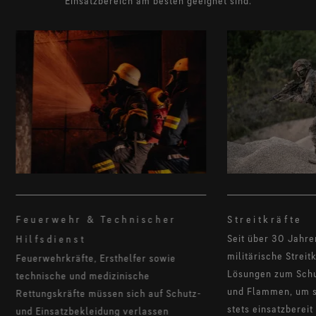
Einsatzbereich am besten geeignet sind.
®
CHEMPAK
by GORE-TEX LABS® Produkttechnologie
Umfassender Schutz vor chemischen und biologischen
Gefahrstoffen für bessere Leistungsfähigkeit im
Einsatz.
WINDSTOPPER® by GORE-TEX LABS®
Produkttechnologie
Absolut winddicht und maximal atmungsaktiv.
GORE-TEX® EXTRAGUARD Obermaterialtechnologie
Extreme Robustheit bei dauerhafter Leichtigkeit
Feuerwehr & Technischer
Streitkräfte
Seit über 30 Jahre
Hilfsdienst
militärische Streit
Feuerwehrkräfte, Ersthelfer sowie
Lösungen zum Schut
technische und medizinische
und Flammen, um s
Rettungskräfte müssen sich auf Schutz-
stets einsatzbereit
und Einsatzbekleidung verlassen