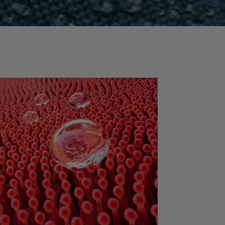
Tecnologia di prodotto
®
GORE-TEX THERMIUM
Sostenibilità
re comfort termico in un
o range di temperature.