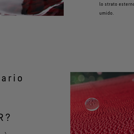
lo strato estern
umido.
ario
R?