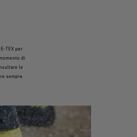
ORE-TEX per
l momento di
nsultare le
tare sempre