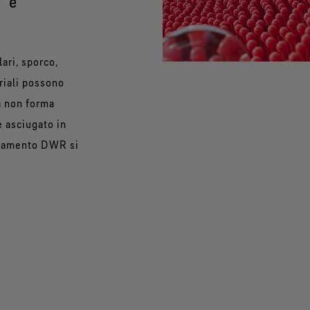
 è
ari, sporco,
eriali possono
ua non forma
e asciugato in
rattamento DWR si