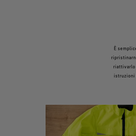
È semplice
ripristinar
riattivarl
istruzioni