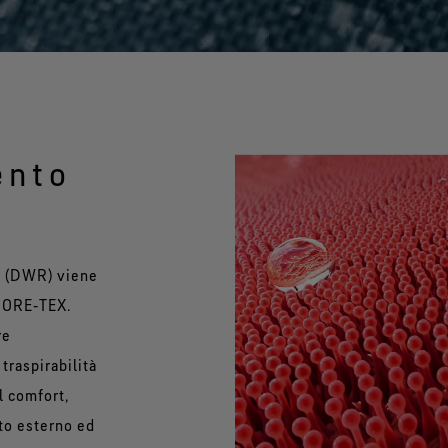
Tecnologia di prodotto
®
GORE-TEX PYRAD
Miglio
Protezione contro le ustioni in
ampi
situazioni con esposizione al
calore e alla fiamma.
ento
ta (DWR) viene
 GORE‑TEX.
re
 traspirabilità
l comfort,
to esterno ed