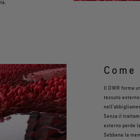
tà.
Come 
Il DWR forma uno
tessuto esterno
nell'abbigliame
Senza il tratta
esterno perde la
Sebbene la memb