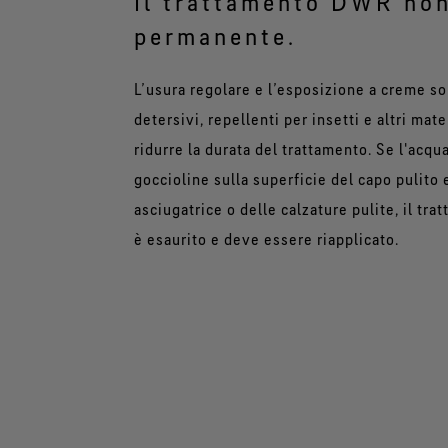
Il trattamento DWR non
permanente.
L’usura regolare e l’esposizione a creme sol
detersivi, repellenti per insetti e altri mat
ridurre la durata del trattamento. Se l'acq
goccioline sulla superficie del capo pulito 
asciugatrice o delle calzature pulite, il t
è esaurito e deve essere riapplicato.