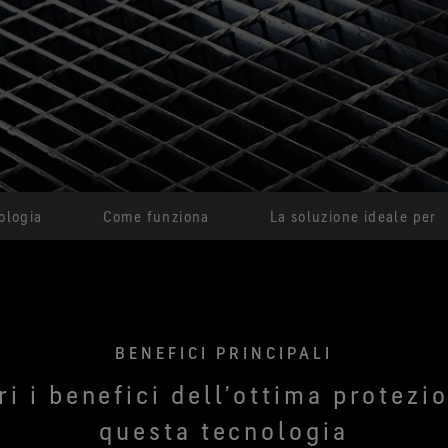
Tecnologia di prodotto
®
GORE-TEX PYRAD
Miglio
Protezione contro le ustioni in
ampi
situazioni con esposizione al
calore e alla fiamma.
ologia
Come funziona
La soluzione ideale per
BENEFICI PRINCIPALI
i i benefici dell’ottima protezi
questa tecnologia