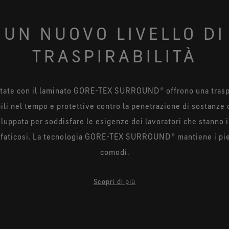
UN NUOVO LIVELLO DI
TRASPIRABILITÀ
ttate con il laminato GORE-TEX SURROUND® offrono una traspi
i nel tempo e protettive contro la penetrazione di sostanze
iluppata per soddisfare le esigenze dei lavoratori che stanno in
o faticosi. La tecnologia GORE-TEX SURROUND® mantiene i piedi
comodi.
nato GORE-TEX SURROUND® altamente traspirante sotto il pied
Scopri di più
riglia di ventilazione e all’esterno attraverso le aperture later
e della suola offre una maggiore traspirabilità e mantiene i pi
. Progettata per l’uso all’interno e all’aperto, la tecnologia