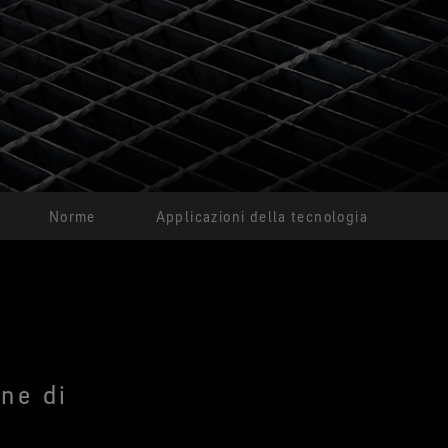
Tecnologia di prodotto
®
GORE-TEX THERMIUM
Sostenibilità
re comfort termico in un
o range di temperature.
Norme
Applicazioni della tecnologia
one di