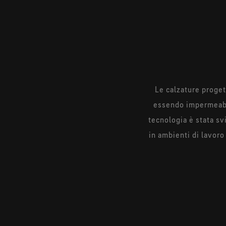
Le calzature proge
essendo impermeabil
tecnologia è stata sv
in ambienti di lavor
L’aggiunta del lami
di fuoriuscire dalla g
innovativa costruzion
comodi in ogni parte