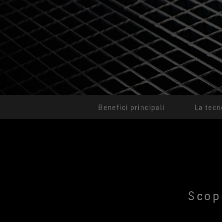
Benefici principali
La tecn
Scopr