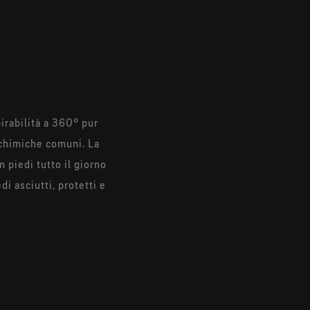
rabilità a 360° pur
 chimiche comuni. La
 piedi tutto il giorno
 asciutti, protetti e
e consente al sudore
ali della suola. Questa
edi più asciutti e più
 di prodotto GORE-TEX