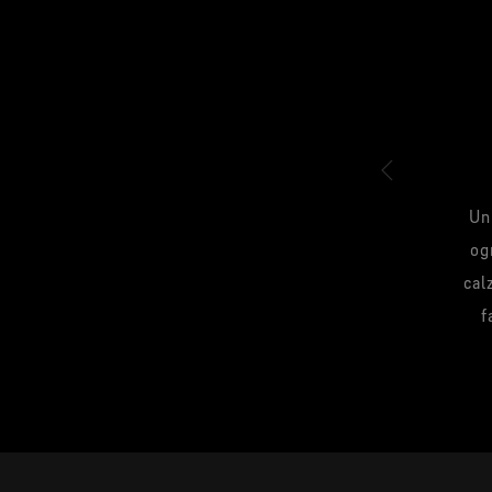
Un
og
cal
f