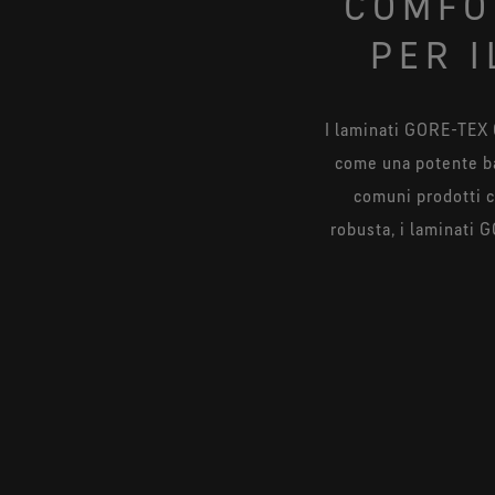
COMFO
PER 
I laminati GORE-TEX 
come una potente bar
comuni prodotti ch
robusta, i laminati 
La barriera protet
I lavoratori del set
presenti nel sangue 
per emergenze m