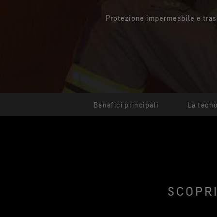
Protezione impermeabile e tras
Benefici principali
La tecno
SCOPRI