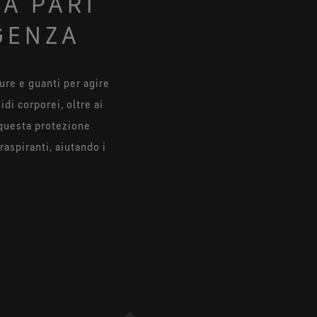
A PARI
GENZA
re e guanti per agire
di corporei, oltre ai
a questa protezione
aspiranti, aiutando i
posto a temperature
o gli agenti patogeni
Vigili del fuoco sono
7 che utilizzano