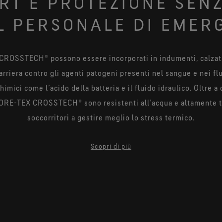
RT E PROTEZIONE SENZ
IL PERSONALE DI EMER
CROSSTECH® possono essere incorporati in indumenti, calzatu
riera contro gli agenti patogeni presenti nel sangue e nei flui
imici come l’acido della batteria e il fluido idraulico. Oltre 
GORE-TEX CROSSTECH® sono resistenti all’acqua e altamente tr
soccorritori a gestire meglio lo stress termico.
tiva rimane intatta anche dopo che l’abbigliamento è stato es
Scopri di più
estreme e lavaggi frequenti.
tore medico e della sicurezza hanno bisogno di protezione contr
e nei fluidi corporei poiché oltre la metà delle chiamate dei 
ediche. Gli indumenti conformi a NFPA, EN 469 e AS/NZS 496