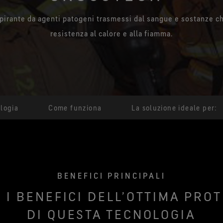
Tecnologia di prodotto
pirante da agenti patogeni trasmessi dal sangue e sostanze ch
®
GORE-TEX PYRAD
Miglio
resistenza al calore e alla fiamma.
Protezione contro le ustioni in
ampi
situazioni con esposizione al
calore e alla fiamma.
logia
Come funziona
La soluzione ideale per:
BENEFICI PRINCIPALI
 I BENEFICI DELL’OTTIMA PRO
DI QUESTA TECNOLOGIA