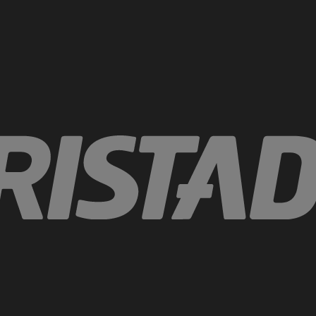
Tecnologia di prodotto
®
GORE-TEX PYRAD
Miglio
Protezione contro le ustioni in
ampi
situazioni con esposizione al
calore e alla fiamma.