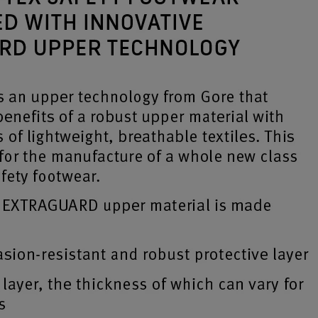
Tecnologia di prodotto
®
GORE-TEX THERMIUM
Sostenibilità
re comfort termico in un
o range di temperature.