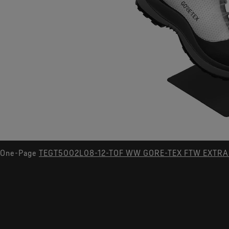
One-Page
TEGT5002L08-12-TOF WW GORE-TEX FTW EXTRAG