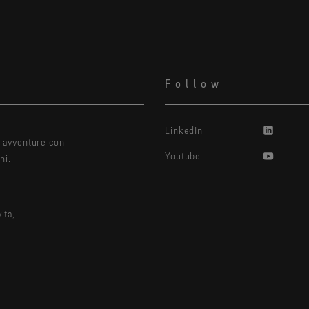
Follow
LinkedIn
e avventure con
Youtube
ni.
ita,