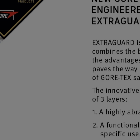
Tecnologia di prodotto
®
GORE-TEX PYRAD
Miglio
Protezione contro le ustioni in
ampi
situazioni con esposizione al
calore e alla fiamma.