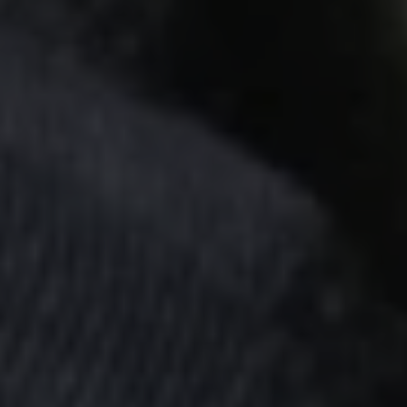
고어® 파이라드® 섬유 기술
비 난연성 직물에 대한 열 방호 기술
고어텍스 스트레치 제품 기술
쾌적성과 성능 향상
고어텍스 서라운드® 제품 기술
360도 전방향 투습성 및 내구성 있는 방수성
고어텍스 써미엄™ 제품 기술
폭넓은 온도 범주에서 향상된 열적 쾌적성 제공
고어® 캠팩® 섬유 기술
폭넓은 화학 및 생물학 작용제의 위협으로부터 향상된
방호성능으로 임무 효과성 개선
고어® 윈드스타퍼® 섬유 기술
완벽한 방풍성과 최상의 투습성