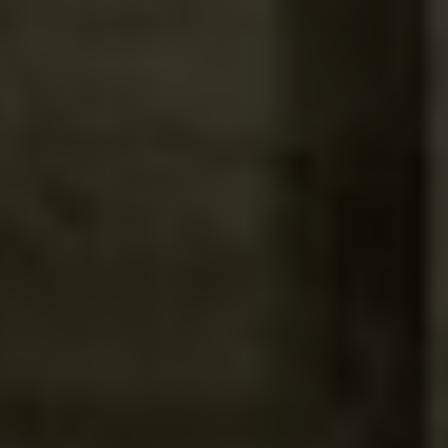
®
GORE-TEX SURROUND
Respirabilité à 360°, imperméabilité durable
Technologie de produit
®
GORE-TEX THERMIUM
Plus grand confort thermique sur une plus grande
échelle de températures
®
Technologie de produit CHEMPAK
by GORE-TEX LABS
Large protection contre les produits chimiques et
biologiques, pour plus de performance en missions.
®
Technologie de produit WINDSTOPPER
by GORE-TEX
LABS
Totalement coupe-vent, respirabilité maximale.
Tige avec technologie EXTRAGUARD
Une durabilité extrême combinée à une légèreté
pérenne