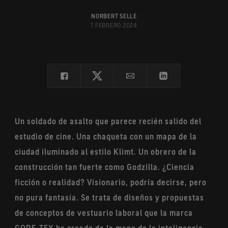
Reducción del estrés térmico con una excelente
¿Por qué Gore?
Investigación & Conocimiento
protección térmica.
Tratamiento repelente al agua (DWR)
NORBERT SELLE
1 FEBRERO 2024
Calidad & Pruebas
Blog
Tecnología de producto
®
GORE-TEX PYRAD
La Ciencia de Gore
Protección frente a quemaduras en la exposición al
calor y las llamas.
Visita virtual del laboratorio
®
Tecnología de producto PYRAD
by GORE-TEX LABS
Nuestros socios
Protección ignífuga con tejidos no inherentemente
ignífugos.
Sostenibilidad
Un soldado de asalto que parece recién salido del
Tecnología de producto
estudio de cine. Una chaqueta con un mapa de la
GORE-TEX STRETCH
Más confort y rendimiento.
ciudad iluminado al estilo Klimt. Un obrero de la
construcción tan fuerte como Godzilla. ¿Ciencia
Tecnología de producto
®
GORE-TEX SURROUND
ficción o realidad? Visionario, podría decirse, pero
no pura fantasía. Se trata de diseños y propuestas
Tecnología de producto
®
de conceptos de vestuario laboral que la marca
GORE-TEX THERMIUM
Más protección térmica en un amplio rango de