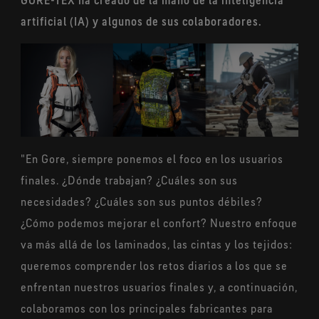
GORE-TEX ha creado de la mano de la inteligencia
temperaturas.
artificial (IA) y algunos de sus colaboradores.
®
Tecnología de producto CHEMPAK
by GORE-TEX LABS
Amplia protección frente a agentes químicos y
biológicos para aumentar el rendimiento.
®
Tecnología de producto WINDSTOPPER
by GORE-TEX
LABS
Totalmente cortavientos, altamente transpirable.
Corte con tecnología EXTRAGUARD
"En Gore, siempre ponemos el foco en los usuarios
La durabilidad extrema se combina con una ligereza
finales. ¿Dónde trabajan? ¿Cuáles son sus
duradera
necesidades? ¿Cuáles son sus puntos débiles?
¿Cómo podemos mejorar el confort? Nuestro enfoque
va más allá de los laminados, las cintas y los tejidos:
queremos comprender los retos diarios a los que se
enfrentan nuestros usuarios finales y, a continuación,
colaboramos con los principales fabricantes para