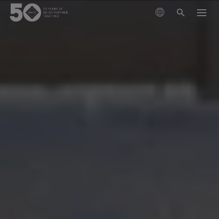
インダストリーソリューション
ディフェンス
テクノロジー
ファイア＆セーフティ
GORE-TEX プロダクト
素材について
ローエンフォースメント
テクノロジー
耐久防水性、防風性、透湿性
ワークウェア
私たちの素材の進化について
私たちについて
GORE-TEX CROSSTECH®
次世代テクニカルプロダクトにおけるプロテクション
プロダクトテクノロジー
とパフォーマンスの進化について紹介します。
血液と体液の浸透を防ぐ
サポート
GORE-TEX CROSSTECH® PYRAD® Stretch プロダクトテ
GORE-TEX® ブランドの50年
クノロジー
お問い合わせフォーム
厳選されたアーカイブ年表をご覧ください。
フラッシュファイアと病原体に対する防護性 - 軽量
性、ストレッチ性
お手入れの方法
ゴアを選ぶ理由