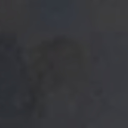
GORE-TEX CROSSTECH® PARALLON® プロダクト
耐久撥水（DWR）加工
品質＆テスト
テクノロジー
優れた断熱効果でヒートストレスを低減
ゴアの科学
GORE-TEX PYRAD® プロダクト
バーチャルラボツアー
テクノロジー
熱と火炎へのばく露に関連する事故での火傷を防護
サステナビリティ
GORE-TEX Stretch プロダクト
テクノロジー
より良い快適性と機能性
PYRAD® プロダクトテクノロジー by GORE-TEX LABS
非難燃テキスタイルを用いながらも難燃性を備えたテ
クノロジー
WINDSTOPPER® プロダクト
テクノロジー by GORE-TEX LABS
高い防風性と卓越した透湿性
EXTRAGUARD アッパー