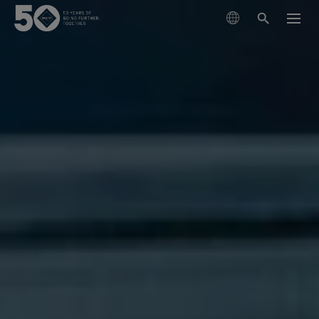
インダストリーソリューション
ディフェンス
テクノロジー
ファイア＆セーフティ
GORE-TEX プロダクト
素材について
ローエンフォースメント
テクノロジー
耐久防水性、防風性、透湿性
ワークウェア
私たちの素材の進化について
私たちについて
GORE-TEX CROSSTECH®
次世代テクニカルプロダクトにおけるプロテクション
プロダクトテクノロジー
とパフォーマンスの進化について紹介します。
血液と体液の浸透を防ぐ
サポート
GORE-TEX CROSSTECH® PYRAD® Stretch プロダクトテ
GORE-TEX® ブランドの50年
クノロジー
お問い合わせフォーム
厳選されたアーカイブ年表をご覧ください。
フラッシュファイアと病原体に対する防護性 - 軽量
性、ストレッチ性
お手入れの方法
ゴアを選ぶ理由