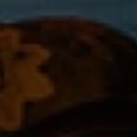
GORE-TEX CROSSTECH® PARALLON® プロダクト
耐久撥水（DWR）加工
品質＆テスト
テクノロジー
優れた断熱効果でヒートストレスを低減
ゴアの科学
GORE-TEX PYRAD® プロダクト
バーチャルラボツアー
テクノロジー
熱と火炎へのばく露に関連する事故での火傷を防護
サステナビリティ
GORE-TEX Stretch プロダクト
テクノロジー
より良い快適性と機能性
PYRAD® プロダクトテクノロジー by GORE-TEX LABS
非難燃テキスタイルを用いながらも難燃性を備えたテ
クノロジー
WINDSTOPPER® プロダクト
テクノロジー by GORE-TEX LABS
高い防風性と卓越した透湿性
EXTRAGUARD アッパー