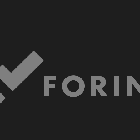
Technologie de produit
®
GORE-TEX PYRAD
Protection contre les brûlures lors
d’expositions à la chaleur et aux
flammes.