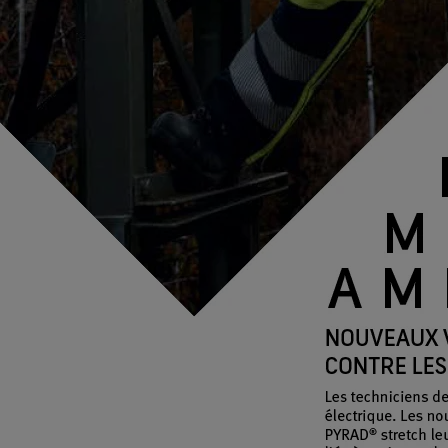
®
GORE-TEX SURROUND
Respirabilité à 360°, imperméabilité durable
Technologie de produit
®
GORE-TEX THERMIUM
Plus grand confort thermique sur une plus grande
échelle de températures
®
Technologie de produit CHEMPAK
by GORE-TEX LABS
Large protection contre les produits chimiques et
biologiques, pour plus de performance en missions.
®
Technologie de produit WINDSTOPPER
by GORE-TEX
LABS
Totalement coupe-vent, respirabilité maximale.
Tige avec technologie EXTRAGUARD
Une durabilité extrême combinée à une légèreté
pérenne