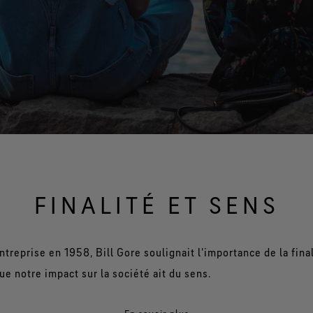
Technologie de produit
®
GORE-TEX PYRAD
Protection contre les brûlures lors
d’expositions à la chaleur et aux
flammes.
FINALITÉ ET SENS
ntreprise en 1958, Bill Gore soulignait l'importance de la fina
ue notre impact sur la société ait du sens.
ares entreprises à figurer sur toutes les listes répertoriant le