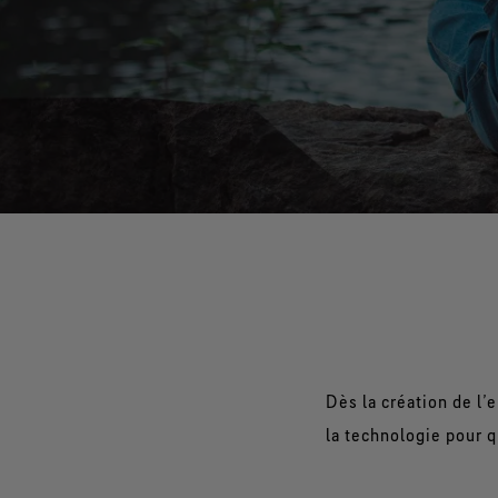
Dès la création de l’e
la technologie pour q
Gore fait partie des r