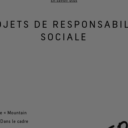
En savoir plus
uelles il est agréable de travailler
» aux ÉTATS-UNIS depuis la
'entreprise figure aussi régulièrement sur des listes similaire
OJETS DE RESPONSABIL
SOCIALE
olat, avec notamment la collecte de fonds pour le projet "Bik
 Forest Project" dans les Alpes bavaroises, traduisent l’eng
le « Mountain
 Dans le cadre