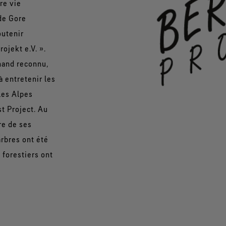
re vie
 de Gore
outenir
rojekt e.V. ».
mand reconnu,
à entretenir les
les Alpes
t Project. Au
re de ses
arbres ont été
 forestiers ont