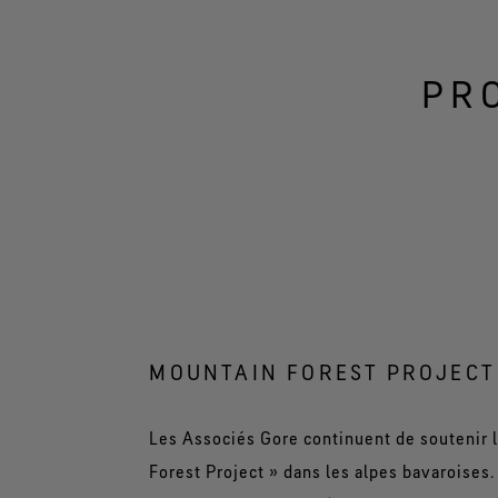
entreprises pour lesq
classement en 1984. L
PR
monde.
Des actions de bénév
soutien au "Mountain
employés.
MOUNTAIN FOREST PROJECT
Les Associés Gore continuent de soutenir 
Forest Project » dans les alpes bavaroises.