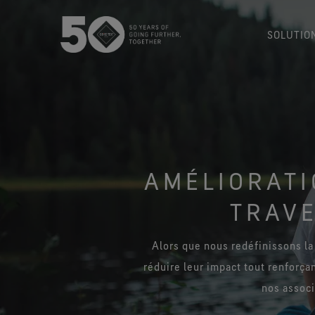
SOLUTIO
USA / Canada (EN
Canada (FR)
AMÉLIORATI
TRAVE
Alors que nous redéfinissons l
réduire leur impact tout renforçan
nos associ