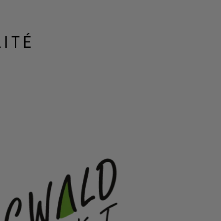
 création de ce
s à travers le
ITÉ
e to Work" ou le
agement de nos