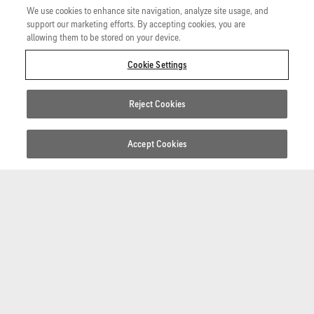
We use cookies to enhance site navigation, analyze site usage, and
support our marketing efforts. By accepting cookies, you are
Sie machen mit beim Tragetest
allowing them to be stored on your device.
NEUES Bekleidungssystem
Cookie Settings
Am Test nehmen insgesamt 75 Soldaten teil und der Test
dauert ca. 9 Wochen. Ausgewählt wird ein neues
Reject Cookies
Bekleidungssystem Marine Bord.
Accept Cookies
GORE-TEX Nässeschutzhose und
-jacke
DAUERHAFT WASSERDICHT - WINDDICHT -